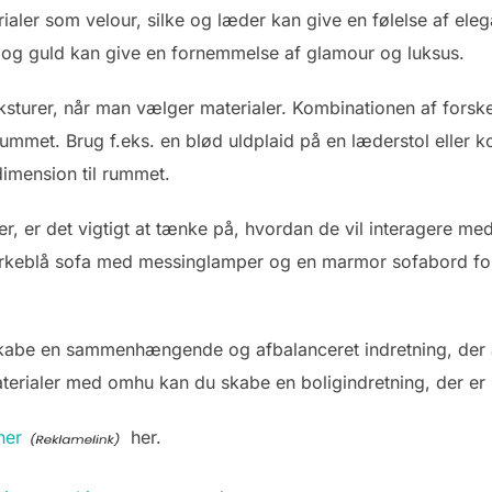
erialer som velour, silke og læder kan give en følelse af ele
og guld kan give en fornemmelse af glamour og luksus.
eksturer, når man vælger materialer. Kombinationen af forske
rummet. Brug f.eks. en blød uldplaid på en læderstol eller
 dimension til rummet.
er, er det vigtigt at tænke på, hvordan de vil interagere m
rkeblå sofa med messinglamper og en marmor sofabord for 
skabe en sammenhængende og afbalanceret indretning, der af
erialer med omhu kan du skabe en boligindretning, der er 
her
her.