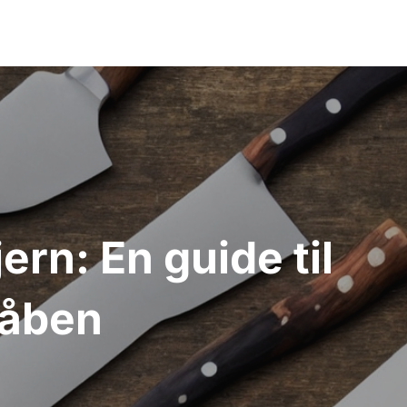
ern: En guide til
våben