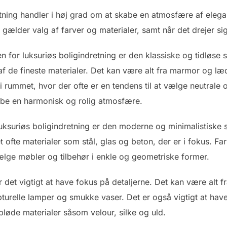
retning handler i høj grad om at skabe en atmosfære af elegan
 gælder valg af farver og materialer, samt når det drejer si
n for luksuriøs boligindretning er den klassiske og tidløse 
af de fineste materialer. Det kan være alt fra marmor og læde
 i rummet, hvor der ofte er en tendens til at vælge neutrale
be en harmonisk og rolig atmosfære.
uksuriøs boligindretning er den moderne og minimalistiske st
t ofte materialer som stål, glas og beton, der er i fokus. Fa
lge møbler og tilbehør i enkle og geometriske former.
r det vigtigt at have fokus på detaljerne. Det kan være alt 
pturelle lamper og smukke vaser. Det er også vigtigt at have
øde materialer såsom velour, silke og uld.