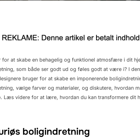
tor for at skabe en behagelig og funktionel atmosfære i dit
etning, som både ser godt ud og føles godt at være i? I den
signere bruger for at skabe en imponerende boligindretning
tning, vælge farver og materialer, og diskutere, hvordan mø
Læs videre for at lære, hvordan du kan transformere dit hje
suriøs boligindretning