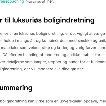
rierecoaching
her.
 til luksuriøs boligindretning
ør til en luksuriøs boligindretning, er det vigtigt at vælge k
 vil holde i mange år, og kombinér dem med smukke og unikke
 materialer som velour, silke og læder, og vælg farver so
ryk. Gå efter en blanding af moderne og antikke møbler for 
over detaljerne som lamper, tæpper og puder for at fuldende
igindretning, der vil imponere alle dine gæster.
summering
 boligindretning kan virke som en uoverskuelig opgave, men