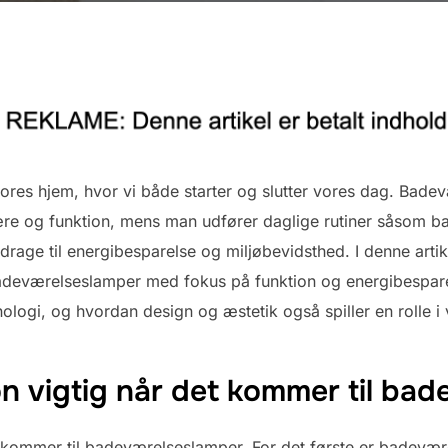
vores hjem, hvor vi både starter og slutter vores dag. Badev
fære og funktion, mens man udfører daglige rutiner såsom b
age til energibesparelse og miljøbevidsthed. I denne artike
deværelseslamper med fokus på funktion og energibesparelse
ologi, og hvordan design og æstetik også spiller en rolle i
on vigtig når det kommer til ba
et kommer til badeværelseslamper. For det første er badevær