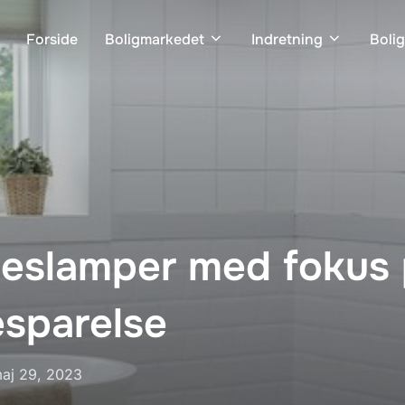
Forside
Boligmarkedet
Indretning
Boli
eslamper med fokus 
esparelse
dgivet
aj 29, 2023
.