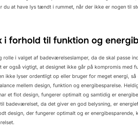
du at have lys tændt i rummet, når der ikke er nogen til ste
 i forhold til funktion og energi
ig rolle i valget af badeværelseslamper, da de skal passe ind
t er også vigtigt, at designet ikke går på kompromis med f
 ikke lyser ordentligt op eller bruger for meget energi, så e
 balance mellem design, funktion og energibesparelse. Heldi
 et flot design, fungerer optimalt og samtidig er energib
l badeværelset, da det giver en god belysning, er energieff
dt design, der fungerer optimalt og er energibesparende,
elset.