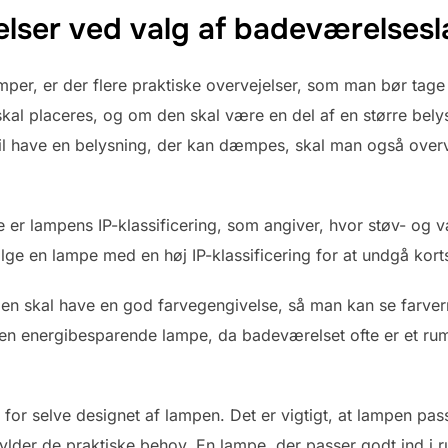
elser ved valg af badeværelses
r, er der flere praktiske overvejelser, som man bør tage m
skal placeres, og om den skal være en del af en større bely
il have en belysning, der kan dæmpes, skal man også over
e er lampens IP-klassificering, som angiver, hvor støv- og
lge en lampe med en høj IP-klassificering for at undgå kortsl
n skal have en god farvegengivelse, så man kan se farvern
en energibesparende lampe, da badeværelset ofte er et rum,
or selve designet af lampen. Det er vigtigt, at lampen pass
ylder de praktiske behov. En lampe, der passer godt ind i 