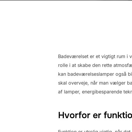
Badeværelset er et vigtigt rum i 
rolle i at skabe den rette atmos
kan badeværelseslamper også bidr
skal overveje, når man vælger ba
af lamper, energibesparende tekn
Hvorfor er funkti
Funktion er utrolig vigtig, når d