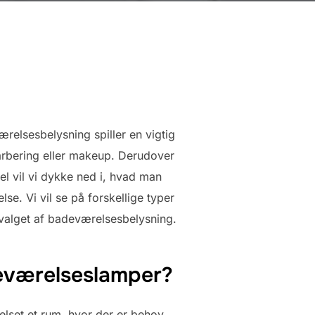
ærelsesbelysning spiller en vigtig
arbering eller makeup. Derudover
l vil vi dykke ned i, hvad man
. Vi vil se på forskellige typer
 valget af badeværelsesbelysning.
deværelseslamper?
elset et rum, hvor der er behov