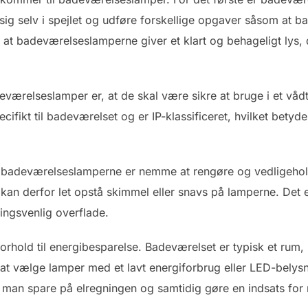
 sig selv i spejlet og udføre forskellige opgaver såsom at 
t, at badeværelseslamperne giver et klart og behageligt lys,
værelseslamper er, at de skal være sikre at bruge i et vådt m
ifikt til badeværelset og er IP-klassificeret, hvilket betyd
at badeværelseslamperne er nemme at rengøre og vedligehol
 kan derfor let opstå skimmel eller snavs på lamperne. Det 
ingsvenlig overflade.
forhold til energibesparelse. Badeværelset er typisk et rum, 
t at vælge lamper med et lavt energiforbrug eller LED-belysn
 man spare på elregningen og samtidig gøre en indsats for m