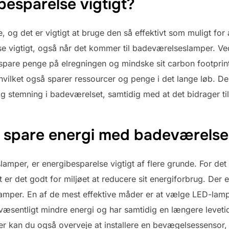
besparelse vigtigt?
 og det er vigtigt at bruge den så effektivt som muligt for
lse vigtigt, også når det kommer til badeværelseslamper. V
 spare penge på elregningen og mindske sit carbon footprin
hvilket også sparer ressourcer og penge i det lange løb. 
 stemning i badeværelset, samtidig med at det bidrager til 
 spare energi med badeværelse
amper, er energibesparelse vigtigt af flere grunde. For det
t er det godt for miljøet at reducere sit energiforbrug. Der
per. En af de mest effektive måder er at vælge LED-lamper 
æsentligt mindre energi og har samtidig en længere leveti
er kan du også overveje at installere en bevægelsessensor, 