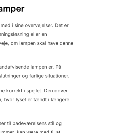
lamper
ed i sine overvejelser. Det er
sningsløsning eller en
veje, om lampen skal have denne
 vandafvisende lampen er. På
utninger og farlige situationer.
e korrekt i spejlet. Derudover
 hvor lyset er tændt i længere
er til badeværelsens stil og
rummet, kan være med til at