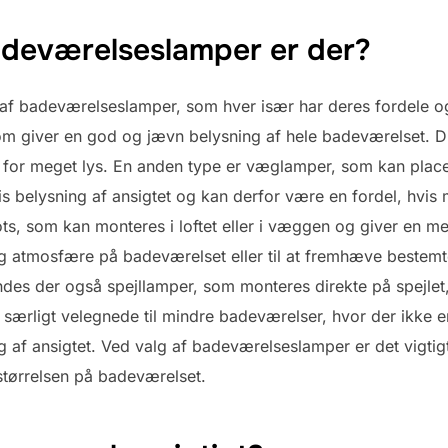
badeværelseslamper er der?
er af badeværelseslamper, som hver især har deres fordele 
om giver en god og jævn belysning af hele badeværelset. Dis
for meget lys. En anden type er væglamper, som kan placer
is belysning af ansigtet og kan derfor være en fordel, hvis
ots, som kan monteres i loftet eller i væggen og giver en me
ig atmosfære på badeværelset eller til at fremhæve bestemte
ndes der også spejllamper, som monteres direkte på spejlet,
r særligt velegnede til mindre badeværelser, hvor der ikke er
 af ansigtet. Ved valg af badeværelseslamper er det vigtigt
 størrelsen på badeværelset.